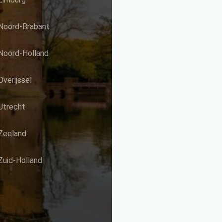
Noord-Brabant
Noord-Holland
Overijssel
Utrecht
Zeeland
Zuid-Holland